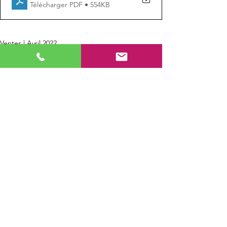
Télécharger PDF • 554KB
Ventes | Avril 2022
ESTIMEZ VOS FRAIS
D'ACQUISITION