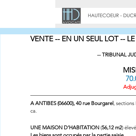
LE CAB
VENTE -- EN UN SEUL LOT -- LE 
-- TRIBUNAL JU
MIS
70.
Adjug
A ANTIBES (06600), 40 rue Bourgarel
, sections
ca.
UNE MAISON D’HABITATION
 (
56,12 m2
) élev
Les biens sont occupés par la partie saisie.