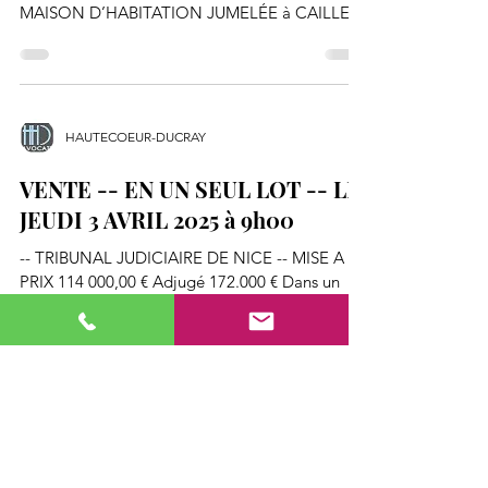
MAISON D’HABITATION JUMELÉE à CAILLE
(06750) 5407 Route de...
HAUTECOEUR-DUCRAY
VENTE -- EN UN SEUL LOT -- LE
JEUDI 3 AVRIL 2025 à 9h00
-- TRIBUNAL JUDICIAIRE DE NICE -- MISE A
PRIX 114 000,00 € Adjugé 172.000 € Dans un
ensemble immobilier dénommé « NICE ETOILE
» situé...
HAUTECOEUR-DUCRAY
VENTE -- EN UN SEUL LOT -- LE